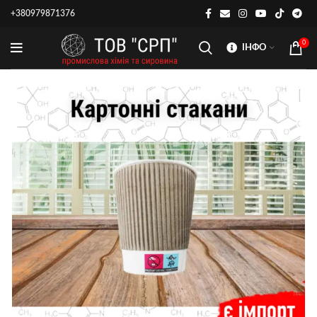
+380979871376
0
ІНФО