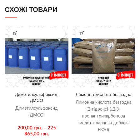
СХОЖІ ТОВАРИ
КУПИТИ В ОДИН КЛІК
КУПИТИ В ОДИН КЛІК
Диметилсульфоксид,
Лимонна кислота безводна
ДМСО
Лимонна кислота безводна
Диметилсульфоксид
(2-гідроксі-1,2,3-
(ДМСО)
пропантрикарбонова
кислота, харчова добавка
200,00
грн.
–
225
E330)
865,00
грн.