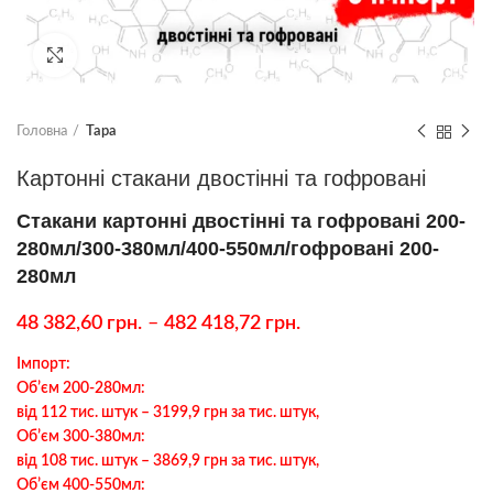
Клацніть, щоб збільшити
Головна
Тара
Картонні стакани двостінні та гофровані
Стакани картонні двостінні та гофровані 200-
280мл/300-380мл/400-550мл/гофровані 200-
280мл
48 382,60
грн.
–
482 418,72
грн.
Імпорт:
Обʼєм 200-280мл:
від 112 тис. штук – 3199,9 грн за тис. штук,
Обʼєм 300-380мл:
від 108 тис. штук – 3869,9 грн за тис. штук,
Обʼєм 400-550мл: