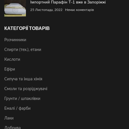
Імпортний Парафін Т-1 вже в Запоріжжі
25 Листопада, 2022
Немає коментарів
КАТЕГОРІЇ ТОВАРІВ
Розчинники
Спирти (тех.), етани
Кислоти
Ефіри
Сипуча та інша хімія
Смоли та розріджувачі
Грунти / шпаклівки
Емалі / фарби
Лаки
Добрива