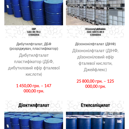
Дибутилфталат, ДБФ
Діізононілфталат (ДІНФ)
(розріджувач, пластифікатор)
Діізононілфталат (ДІНФ,
Дибутилфталат
діізононіловий ефір
пластифікатор (ДБФ,
фталевої кислоти,
дибутиловий ефір фталевої
Джейфлекс)
кислоти)
25 800,00
грн.
–
125
1 450,00
грн.
–
147
000,00
грн.
000,00
грн.