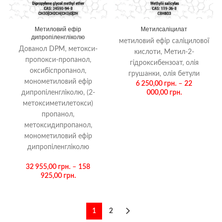
Метиловий ефір
Метилсаліцилат
дипропіленгліколю
метиловий ефір саліцилової
Дованол DPM, метокси-
кислоти, Метил-2-
пропокси-пропанол,
гідроксибензоат, олія
оксибіспропанол,
грушанки, олія бетули
монометиловий ефір
6 250,00
грн.
–
22
дипропіленгліколю, (2-
000,00
грн.
метоксиметилетокси)
пропанол,
метоксидипропанол,
монометиловий ефір
дипропіленгліколю
32 955,00
грн.
–
158
925,00
грн.
1
2