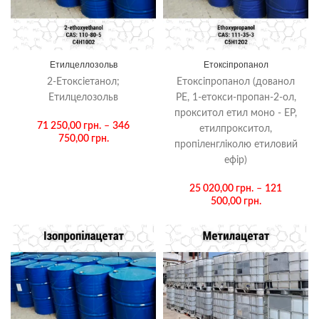
Етилцеллозольв
Етоксіпропанол
2-Етоксіетанол;
Етоксіпропанол (дованол
Етилцелозольв
PE, 1-етокси-пропан-2-ол,
прокситол етил моно - EP,
71 250,00
грн.
–
346
етилпрокситол,
750,00
грн.
пропіленгліколю етиловий
ефір)
25 020,00
грн.
–
121
500,00
грн.