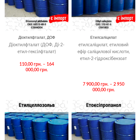
Діоктилфталат, ДОФ
Етилсаліцилат
Діоктилфталат (ДОФ, Ді-2-
етилсаліцилат, етиловий
етил-гексілфталат)
ефір саліцилової кислоти,
етил-2-гідроксібензоат
110,00
грн.
–
164
000,00
грн.
7 900,00
грн.
–
2 950
000,00
грн.