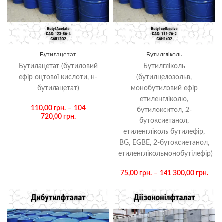
Бутилацетат
Бутилгліколь
Бутилацетат (бутиловий
Бутилгліколь
ефір оцтової кислоти, н-
(бутилцелозольв,
бутилацетат)
монобутиловий ефір
етиленгліколю,
110,00
грн.
–
104
бутилокситол, 2-
720,00
грн.
бутоксиетанол,
етиленгліколь бутилефір,
BG, EGBE, 2-бутоксиетанол,
етиленглікольмонобутілефір)
75,00
грн.
–
141 300,00
грн.