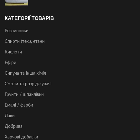
КАТЕГОРІЇ ТОВАРІВ
Розчинники
Спирти (тех.), етани
Кислоти
Ефіри
Сипуча та інша хімія
Смоли та розріджувачі
Грунти / шпаклівки
Емалі / фарби
Лаки
Добрива
Харчові добавки